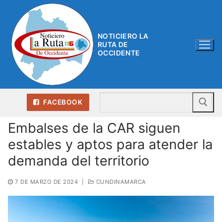
Ir
al
contenido
NOTICIERO LA
RUTA DE
OCCIDENTE
Bu
FACEBOOK
Embalses de la CAR siguen
estables y aptos para atender la
demanda del territorio
7 DE MARZO DE 2024
|
CUNDINAMARCA