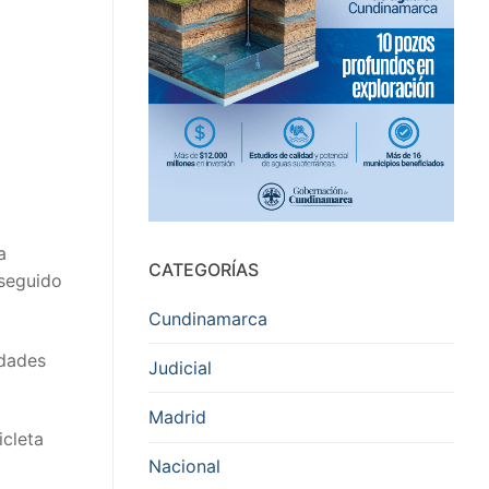
a
CATEGORÍAS
nseguido
Cundinamarca
idades
Judicial
Madrid
icleta
Nacional