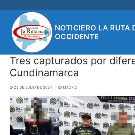
Ir
al
contenido
NOTICIERO LA RUTA 
OCCIDENTE
Tres capturados por difer
Cundinamarca
23 DE JULIO DE 2024
|
MADRID