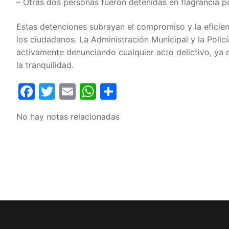
– Otras dos personas fueron detenidas en flagrancia po
Estas detenciones subrayan el compromiso y la eficienc
los ciudadanos. La Administración Municipal y la Poli
activamente denunciando cualquier acto delictivo, ya 
la tranquilidad.
Facebook
Twitter
Email
WhatsApp
Compartir
No hay notas relacionadas