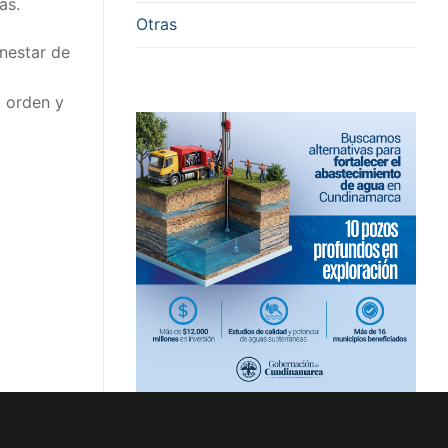
as.
Otras
enestar de
l orden y