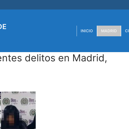
DE
INICIO
MADRID
C
entes delitos en Madrid,