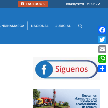
FACEBOOK
06/08/2026 - 11:42 PM
UNDINAMARCA
NACIONAL
JUDICIAL
Face
Buscar:
Twitt
Emai
What
Comp