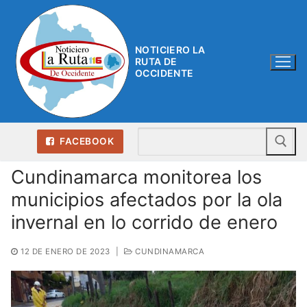
Ir
al
contenido
NOTICIERO LA
RUTA DE
OCCIDENTE
Bu
FACEBOOK
Cundinamarca monitorea los
municipios afectados por la ola
invernal en lo corrido de enero
12 DE ENERO DE 2023
|
CUNDINAMARCA