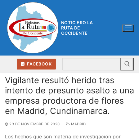
Ir
al
contenido
NOTICIERO LA
RUTA DE
OCCIDENTE
Bu
FACEBOOK
Vigilante resultó herido tras
intento de presunto asalto a una
empresa productora de flores
en Madrid, Cundinamarca.
23 DE NOVIEMBRE DE 2020
|
MADRID
Los hechos que son materia de investigación por