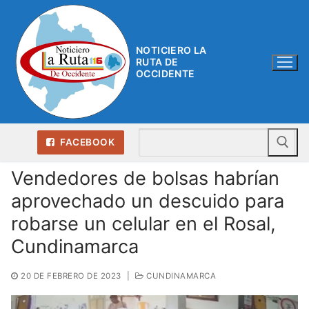
Ir
al
contenido
NOTICIERO LA
RUTA DE
OCCIDENTE
Bu
FACEBOOK
Vendedores de bolsas habrían
aprovechado un descuido para
robarse un celular en el Rosal,
Cundinamarca
20 DE FEBRERO DE 2023
|
CUNDINAMARCA