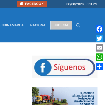
FACEBOOK
06/08/2026 - 6:11 PM
UNDINAMARCA
NACIONAL
JUDICIAL
Face
Buscar:
Twitt
Emai
What
Comp