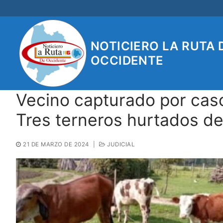
Ir
al
contenido
NOTICIERO LA RUTA 
OCCIDENTE
Vecino capturado por caso
Tres terneros hurtados de
21 DE MARZO DE 2024
|
JUDICIAL