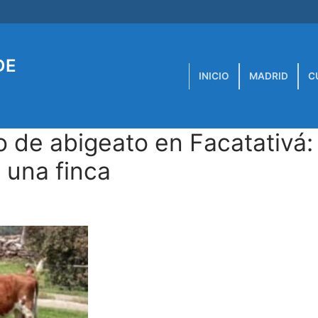
DE
INICIO
MADRID
C
 de abigeato en Facatativá:
 una finca