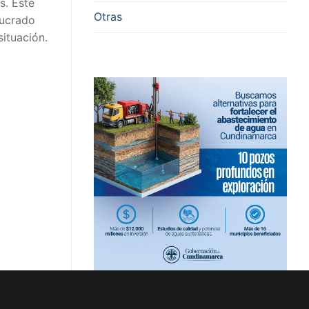
s. Este
Otras
lucrado
situación.