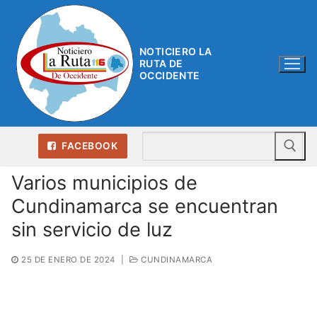
Ir
al
contenido
NOTICIERO LA
RUTA DE
OCCIDENTE
Bu
FACEBOOK
Varios municipios de
Cundinamarca se encuentran
sin servicio de luz
25 DE ENERO DE 2024
|
CUNDINAMARCA