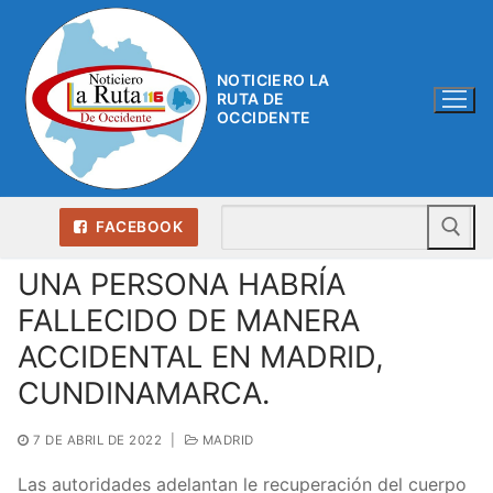
Ir
al
contenido
NOTICIERO LA
RUTA DE
OCCIDENTE
Bu
FACEBOOK
UNA PERSONA HABRÍA
FALLECIDO DE MANERA
ACCIDENTAL EN MADRID,
CUNDINAMARCA.
7 DE ABRIL DE 2022
|
MADRID
Las autoridades adelantan le recuperación del cuerpo