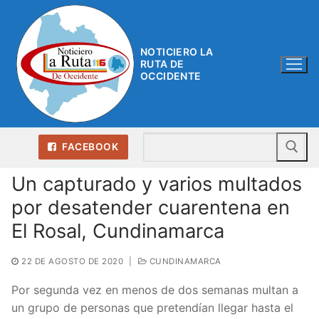
Ir
al
contenido
NOTICIERO LA
RUTA DE
OCCIDENTE
Bu
FACEBOOK
Un capturado y varios multados
por desatender cuarentena en
El Rosal, Cundinamarca
22 DE AGOSTO DE 2020
|
CUNDINAMARCA
Por segunda vez en menos de dos semanas multan a
un grupo de personas que pretendían llegar hasta el