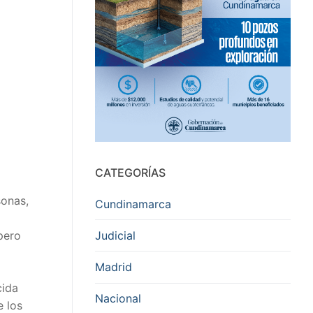
CATEGORÍAS
sonas,
Cundinamarca
Judicial
pero
Madrid
cida
Nacional
e los