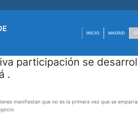
DE
INICIO
MADRID
C
a participación se desarrol
á .
uienes manifiestan que no es la primera vez que se emparra
egocio.