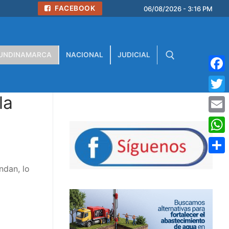
FACEBOOK
06/08/2026 - 3:16 PM
UNDINAMARCA
NACIONAL
JUDICIAL
Face
la
Buscar:
Twitt
Emai
What
Comp
ndan, lo