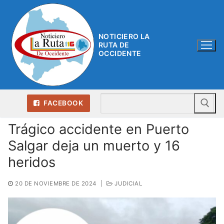
Ir
al
contenido
NOTICIERO LA
RUTA DE
OCCIDENTE
Bu
FACEBOOK
Trágico accidente en Puerto
Salgar deja un muerto y 16
heridos
20 DE NOVIEMBRE DE 2024
|
JUDICIAL