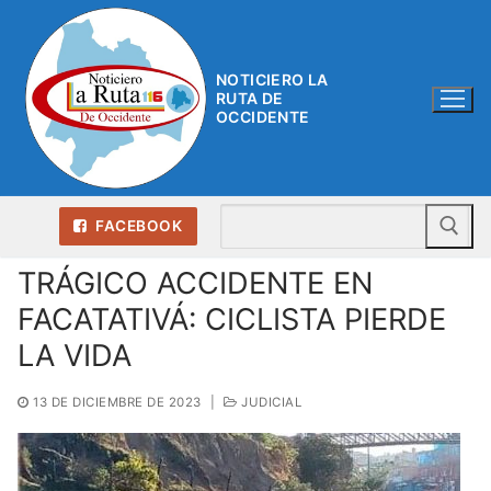
Ir
al
contenido
NOTICIERO LA
RUTA DE
OCCIDENTE
Bu
FACEBOOK
TRÁGICO ACCIDENTE EN
FACATATIVÁ: CICLISTA PIERDE
LA VIDA
13 DE DICIEMBRE DE 2023
|
JUDICIAL