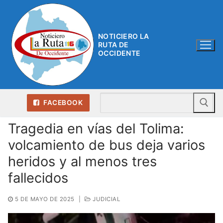
Ir
al
contenido
NOTICIERO LA
RUTA DE
OCCIDENTE
Bu
FACEBOOK
Tragedia en vías del Tolima:
volcamiento de bus deja varios
heridos y al menos tres
fallecidos
5 DE MAYO DE 2025
|
JUDICIAL