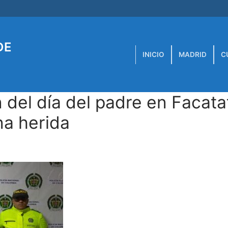
DE
INICIO
MADRID
C
 del día del padre en Facata
na herida