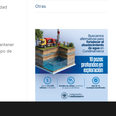
Otras
idad
mantener
ipo de