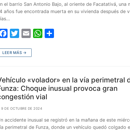
n el barrio San Antonio Bajo, al oriente de Facatativá, una 
4 años fue encontrada muerta en su vivienda después de v
ías…
F
T
E
W
C
a
w
m
h
o
c
itt
ai
at
m
LEER MÁS →
e
er
l
s
p
b
A
ar
o
p
tir
Vehículo «volador» en la vía perimetral 
o
p
Funza: Choque inusual provoca gran
congestión vial
k
9 DE OCTUBRE DE 2024
n accidente inusual se registró en la mañana de este miérc
ía perimetral de Funza, donde un vehículo quedó colgado 