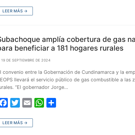
a
w
m
h
o
c
itt
ai
at
m
LEER MÁS →
e
er
l
s
p
b
A
ar
o
p
tir
Subachoque amplía cobertura de gas na
o
p
para beneficiar a 181 hogares rurales
k
19 DE SEPTIEMBRE DE 2024
l convenio entre la Gobernación de Cundinamarca y la em
EOPS llevará el servicio público de gas combustible a las 
urales. “El gobernador Jorge…
F
T
E
W
C
a
w
m
h
o
c
itt
ai
at
m
LEER MÁS →
e
er
l
s
p