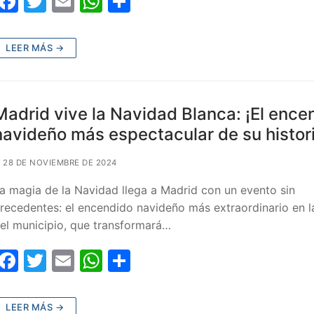
F
T
E
W
C
a
w
m
h
o
c
itt
ai
at
m
LEER MÁS →
e
er
l
s
p
b
A
ar
o
p
tir
Madrid vive la Navidad Blanca: ¡El ence
o
p
navideño más espectacular de su histori
k
28 DE NOVIEMBRE DE 2024
a magia de la Navidad llega a Madrid con un evento sin
recedentes: el encendido navideño más extraordinario en la
el municipio, que transformará…
F
T
E
W
C
a
w
m
h
o
c
itt
ai
at
m
LEER MÁS →