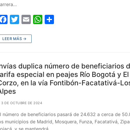
arrera…
F
T
E
W
C
a
w
m
h
o
c
itt
ai
at
m
LEER MÁS →
e
er
l
s
p
b
A
ar
o
p
tir
Invías duplica número de beneficiarios 
o
p
tarifa especial en peajes Río Bogotá y El
Corzo, en la vía Fontibón-Facatativá-Lo
k
Alpes
3 DE OCTUBRE DE 2024
l número de beneficiarios pasará de 24.632 a cerca de 50
os municipios de Madrid, Mosquera, Funza, Facatativá, Zip
ojacá, y se mantendrá…