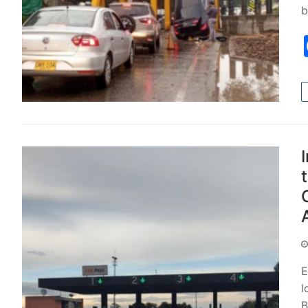
b
E
l
B