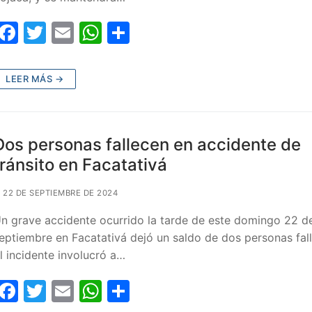
F
T
E
W
C
a
w
m
h
o
c
itt
ai
at
m
LEER MÁS →
e
er
l
s
p
b
A
ar
o
p
tir
Dos personas fallecen en accidente de
o
p
tránsito en Facatativá
k
22 DE SEPTIEMBRE DE 2024
n grave accidente ocurrido la tarde de este domingo 22 d
eptiembre en Facatativá dejó un saldo de dos personas fall
l incidente involucró a…
F
T
E
W
C