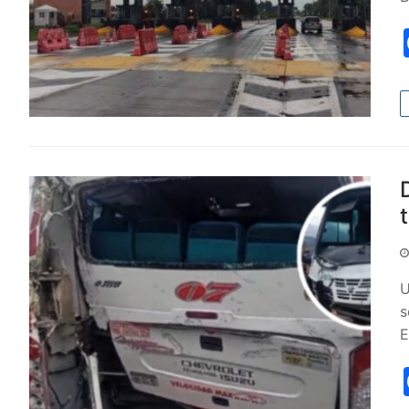
U
s
E