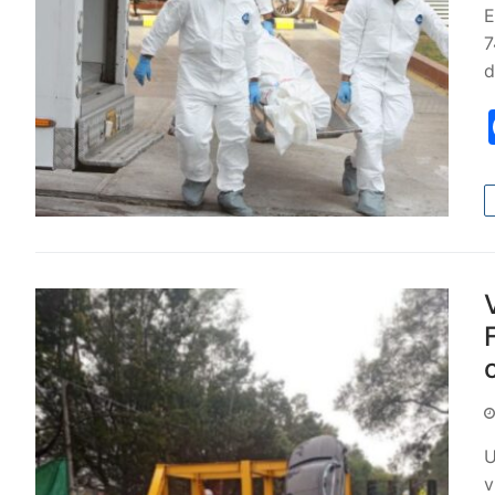
E
7
d
U
v