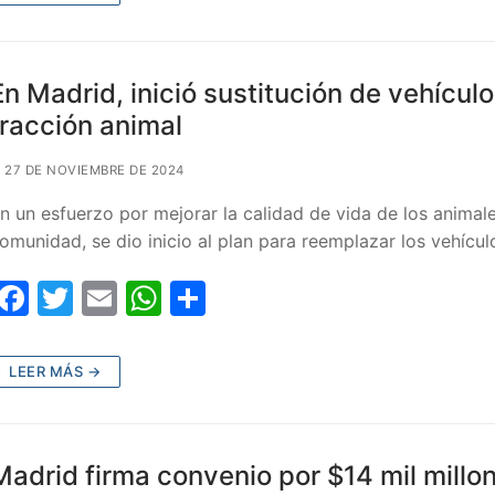
e
er
l
s
p
b
A
ar
o
p
tir
En Madrid, inició sustitución de vehícul
o
p
tracción animal
k
27 DE NOVIEMBRE DE 2024
n un esfuerzo por mejorar la calidad de vida de los animale
omunidad, se dio inicio al plan para reemplazar los vehícu
F
T
E
W
C
a
w
m
h
o
c
itt
ai
at
m
LEER MÁS →
e
er
l
s
p
b
A
ar
o
p
tir
Madrid firma convenio por $14 mil millo