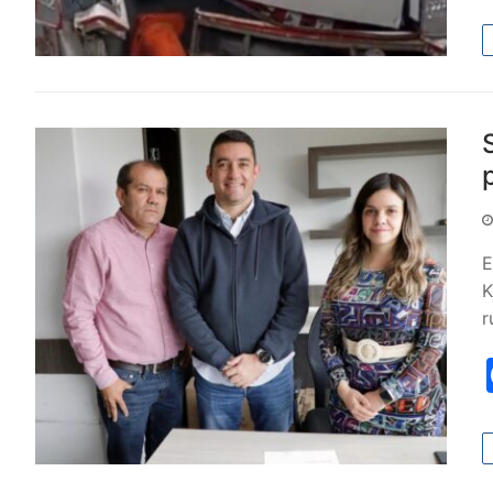
E
K
r