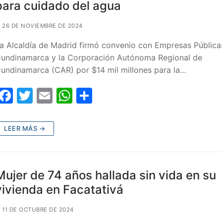
o
p
para cuidado del agua
k
26 DE NOVIEMBRE DE 2024
a Alcaldía de Madrid firmó convenio con Empresas Pública
undinamarca y la Corporación Autónoma Regional de
undinamarca (CAR) por $14 mil millones para la…
F
T
E
W
C
a
w
m
h
o
c
itt
ai
at
m
LEER MÁS →
e
er
l
s
p
b
A
ar
o
p
tir
Mujer de 74 años hallada sin vida en su
o
p
vivienda en Facatativá
k
11 DE OCTUBRE DE 2024