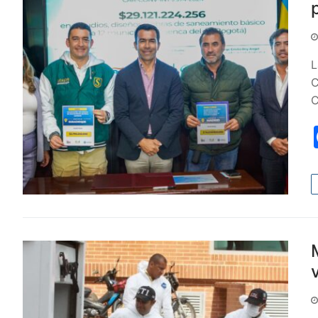
L
C
C