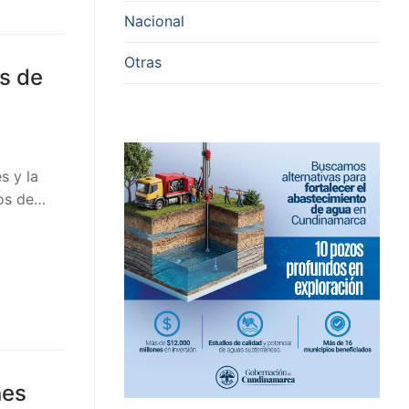
Nacional
Otras
os de
s y la
los de…
nes