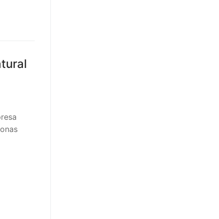
tural
presa
zonas