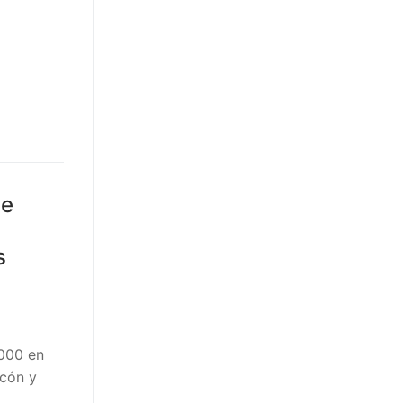
de
s
.000 en
acón y