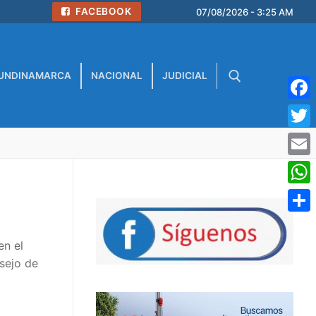
FACEBOOK
07/08/2026 - 3:25 AM
UNDINAMARCA
NACIONAL
JUDICIAL
Face
Buscar:
Twitt
Emai
What
Comp
en el
nsejo de