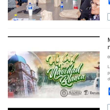
L
p
d