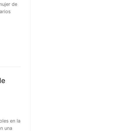
mujer de
arios
de
oles en la
en una