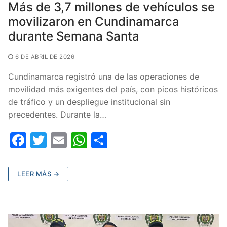
Más de 3,7 millones de vehículos se
movilizaron en Cundinamarca
durante Semana Santa
6 DE ABRIL DE 2026
Cundinamarca registró una de las operaciones de
movilidad más exigentes del país, con picos históricos
de tráfico y un despliegue institucional sin
precedentes. Durante la…
F
T
E
W
C
a
w
m
h
o
c
itt
ai
at
m
LEER MÁS →
e
er
l
s
p
b
A
ar
o
p
tir