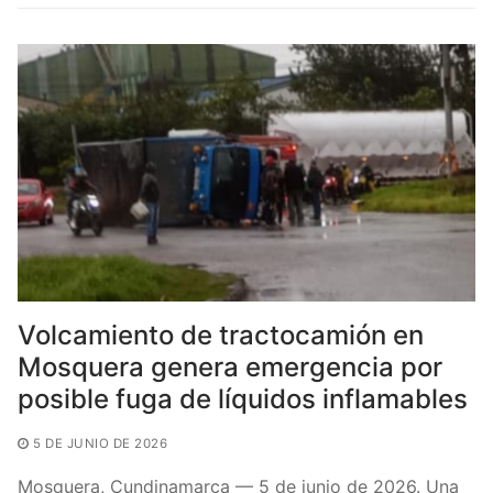
b
A
ar
o
p
tir
o
p
k
Volcamiento de tractocamión en
Mosquera genera emergencia por
posible fuga de líquidos inflamables
5 DE JUNIO DE 2026
Mosquera, Cundinamarca — 5 de junio de 2026. Una