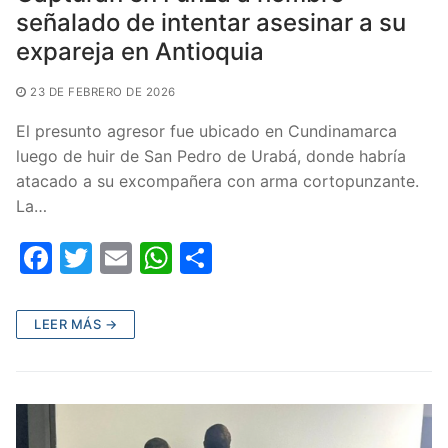
señalado de intentar asesinar a su
expareja en Antioquia
23 DE FEBRERO DE 2026
El presunto agresor fue ubicado en Cundinamarca
luego de huir de San Pedro de Urabá, donde habría
atacado a su excompañera con arma cortopunzante.
La…
F
T
E
W
C
a
w
m
h
o
c
itt
ai
at
m
LEER MÁS →
e
er
l
s
p
b
A
ar
o
p
tir