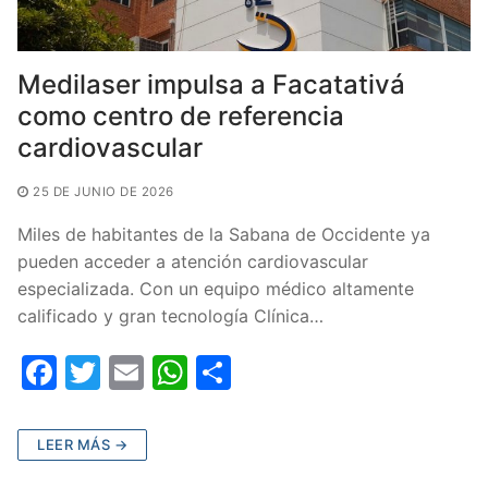
Medilaser impulsa a Facatativá
como centro de referencia
cardiovascular
25 DE JUNIO DE 2026
Miles de habitantes de la Sabana de Occidente ya
pueden acceder a atención cardiovascular
especializada. Con un equipo médico altamente
calificado y gran tecnología Clínica…
F
T
E
W
C
a
w
m
h
o
c
itt
ai
at
m
LEER MÁS →
e
er
l
s
p