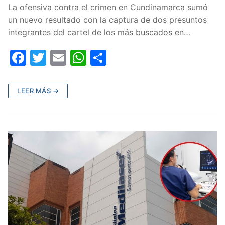
La ofensiva contra el crimen en Cundinamarca sumó
un nuevo resultado con la captura de dos presuntos
integrantes del cartel de los más buscados en…
F
T
E
W
C
a
w
m
h
o
c
itt
ai
at
m
LEER MÁS →
e
er
l
s
p
b
A
ar
o
p
tir
o
p
k