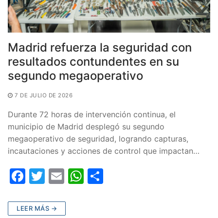
Madrid refuerza la seguridad con
resultados contundentes en su
segundo megaoperativo
7 DE JULIO DE 2026
Durante 72 horas de intervención continua, el
municipio de Madrid desplegó su segundo
megaoperativo de seguridad, logrando capturas,
incautaciones y acciones de control que impactan…
F
T
E
W
C
a
w
m
h
o
c
itt
ai
at
m
LEER MÁS →