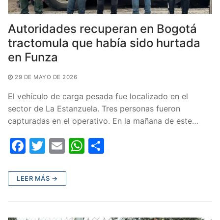
Autoridades recuperan en Bogotá
tractomula que había sido hurtada
en Funza
29 DE MAYO DE 2026
El vehículo de carga pesada fue localizado en el
sector de La Estanzuela. Tres personas fueron
capturadas en el operativo. En la mañana de este…
F
T
E
W
C
a
w
m
h
o
c
itt
ai
at
m
LEER MÁS →
e
er
l
s
p
b
A
ar