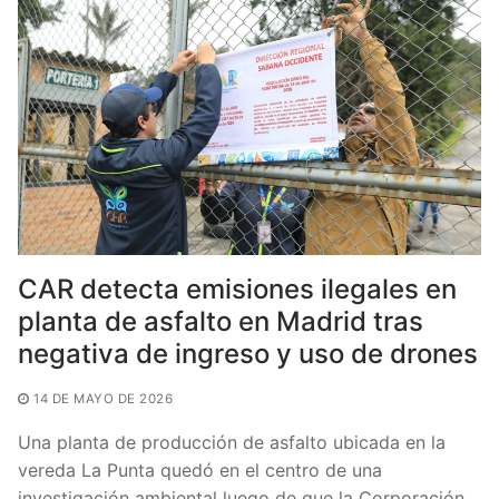
o
p
tir
o
p
k
CAR detecta emisiones ilegales en
planta de asfalto en Madrid tras
negativa de ingreso y uso de drones
14 DE MAYO DE 2026
Una planta de producción de asfalto ubicada en la
vereda La Punta quedó en el centro de una
investigación ambiental luego de que la Corporación…