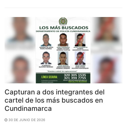
e
er
l
s
p
b
A
ar
o
p
tir
o
p
k
Capturan a dos integrantes del
cartel de los más buscados en
Cundinamarca
30 DE JUNIO DE 2026