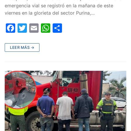
emergencia vial se registró en la mañana de este
viernes en la glorieta del sector Purina,…
F
T
E
W
C
a
w
m
h
o
c
itt
ai
at
m
LEER MÁS →
e
er
l
s
p
b
A
ar
o
p
tir
o
p
k