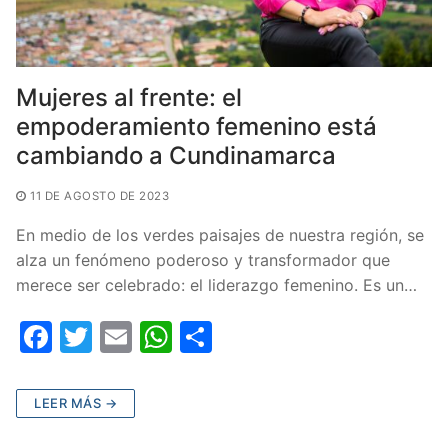
Mujeres al frente: el
empoderamiento femenino está
cambiando a Cundinamarca
11 DE AGOSTO DE 2023
En medio de los verdes paisajes de nuestra región, se
alza un fenómeno poderoso y transformador que
merece ser celebrado: el liderazgo femenino. Es un…
F
T
E
W
C
a
w
m
h
o
c
itt
ai
at
m
LEER MÁS →
e
er
l
s
p