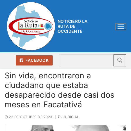
Ir
al
contenido
NOTICIERO LA
RUTA DE
OCCIDENTE
Bu
FACEBOOK
Sin vida, encontraron a
ciudadano que estaba
desaparecido desde casi dos
meses en Facatativá
22 DE OCTUBRE DE 2023
|
JUDICIAL