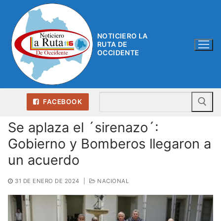
Ir
al
contenido
NOTICIERO LA
RUTA DE
OCCIDENTE
Bu
FACEBOOK
Se aplaza el ´sirenazo´:
Gobierno y Bomberos llegaron a
un acuerdo
31 DE ENERO DE 2024
|
NACIONAL