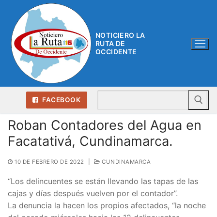
Ir
al
contenido
NOTICIERO LA
RUTA DE
OCCIDENTE
Bu
FACEBOOK
Roban Contadores del Agua en
Facatativá, Cundinamarca.
10 DE FEBRERO DE 2022
|
CUNDINAMARCA
“Los delincuentes se están llevando las tapas de las
cajas y días después vuelven por el contador”.
La denuncia la hacen los propios afectados, “la noche