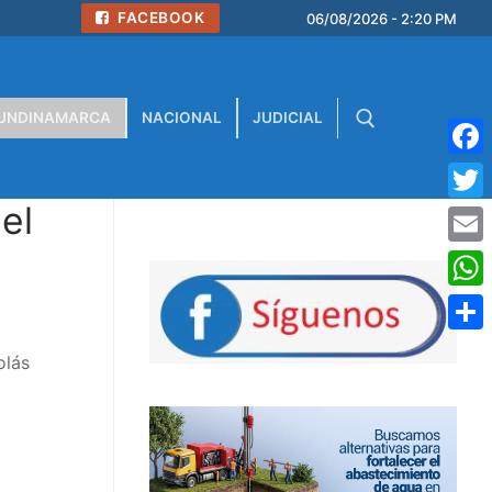
FACEBOOK
06/08/2026 - 2:20 PM
UNDINAMARCA
NACIONAL
JUDICIAL
Face
el
Buscar:
Twitt
Emai
What
Comp
olás