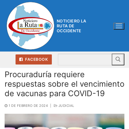
Ir
al
contenido
NOTICIERO LA
RUTA DE
OCCIDENTE
Bu
FACEBOOK
Procuraduría requiere
respuestas sobre el vencimiento
de vacunas para COVID-19
1 DE FEBRERO DE 2024
|
JUDICIAL