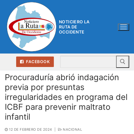
Ir
al
contenido
NOTICIERO LA
RUTA DE
OCCIDENTE
Bu
FACEBOOK
Procuraduría abrió indagación
previa por presuntas
irregularidades en programa del
ICBF para prevenir maltrato
infantil
12 DE FEBRERO DE 2024
|
NACIONAL