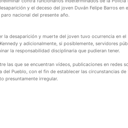
reliminar contra funcionarios indeterminados de la Policía 
 desaparición y el deceso del joven Duván Felipe Barros en e
 paro nacional del presente año.
cer la desaparición y muerte del joven tuvo ocurrencia en e
de Kennedy y adicionalmente, si posiblemente, servidores púb
nar la responsabilidad disciplinaria que pudieran tener.
ntre las que se encuentran vídeos, publicaciones en redes so
a del Pueblo, con el fin de establecer las circunstancias de
o presuntamente irregular.