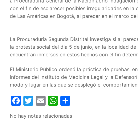
a Procuraduría General de la Nación abrió indagación p
con el fin de esclarecer posibles irregularidades en la
de Las Américas en Bogotá, al parecer en el marco del
La Procuraduría Segunda Distrital investiga si al pare
la protesta social del día 5 de junio, en la localidad 
encuentran inmersos en estos hechos con el fin determi
El Ministerio Público ordenó la práctica de pruebas, e
informes del Instituto de Medicina Legal y la Defensorí
modo y lugar en las que se desplegó el comportamient
Facebook
Twitter
Email
WhatsApp
Compartir
No hay notas relacionadas