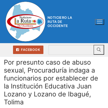
Ir
al
contenido
NOTICIERO LA
RUTA DE
OCCIDENTE
Bu
FACEBOOK
Por presunto caso de abuso
sexual, Procuraduría indaga a
funcionarios por establecer de
la Institución Educativa Juan
Lozano y Lozano de Ibagué,
Tolima