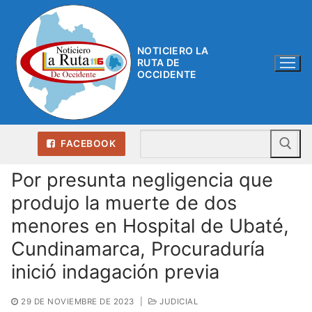
Ir
al
contenido
NOTICIERO LA
RUTA DE
OCCIDENTE
Bu
FACEBOOK
Por presunta negligencia que
produjo la muerte de dos
menores en Hospital de Ubaté,
Cundinamarca, Procuraduría
inició indagación previa
29 DE NOVIEMBRE DE 2023
|
JUDICIAL