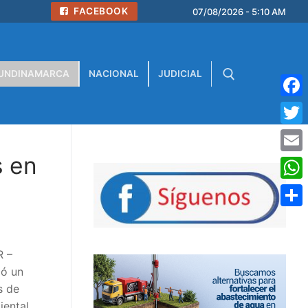
FACEBOOK
07/08/2026 - 5:10 AM
UNDINAMARCA
NACIONAL
JUDICIAL
Face
Buscar:
Twitt
s en
Emai
What
Comp
R –
có un
s de
iental