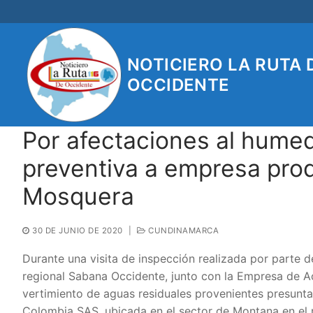
Ir
al
contenido
NOTICIERO LA RUTA 
OCCIDENTE
Por afectaciones al hume
preventiva a empresa pro
Mosquera
30 DE JUNIO DE 2020
|
CUNDINAMARCA
Durante una visita de inspección realizada por part
regional Sabana Occidente, junto con la Empresa de A
vertimiento de aguas residuales provenientes presunta
Colombia SAS, ubicada en el sector de Montana en el 