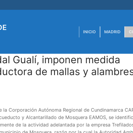
DE
INICIO
MADRID
C
dal Gualí, imponen medida
ductora de mallas y alambre
e de la Corporación Autónoma Regional de Cundinamarca CA
cueducto y Alcantarillado de Mosquera EAMOS, se identifi
mente de la actividad adelantada por la empresa Trefilado
municipio de Mosquera, razón por la cual la Autoridad Amb