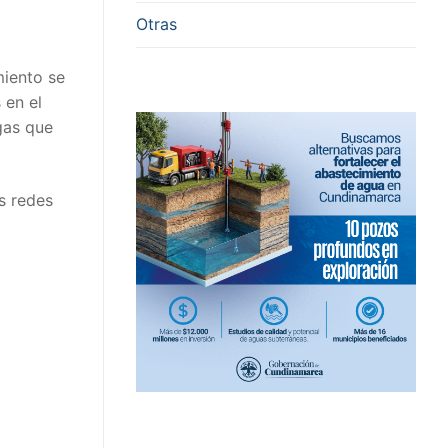
Otras
miento se
 en el
gas que
s redes