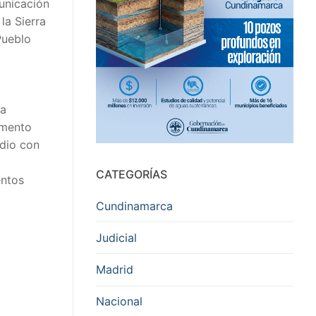
unicación
la Sierra
Pueblo
la
amento
 dio con
CATEGORÍAS
entos
Cundinamarca
Judicial
Madrid
Nacional