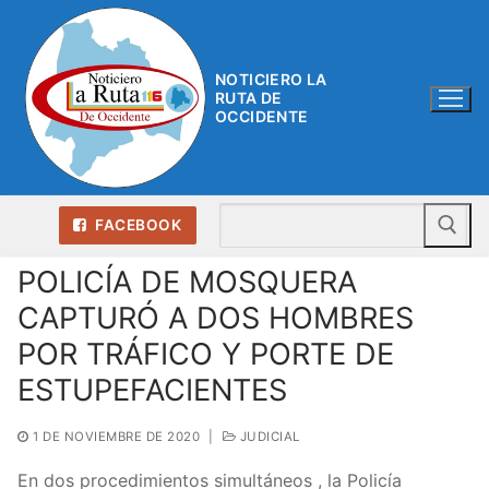
Ir
al
contenido
NOTICIERO LA
RUTA DE
OCCIDENTE
Bu
FACEBOOK
POLICÍA DE MOSQUERA
CAPTURÓ A DOS HOMBRES
POR TRÁFICO Y PORTE DE
ESTUPEFACIENTES
1 DE NOVIEMBRE DE 2020
|
JUDICIAL
En dos procedimientos simultáneos , la Policía