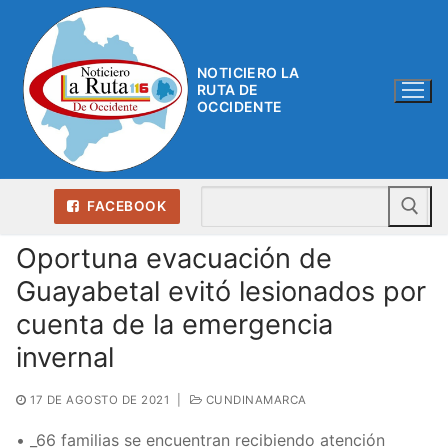
Ir
al
contenido
NOTICIERO LA
RUTA DE
OCCIDENTE
Bu
FACEBOOK
Oportuna evacuación de
Guayabetal evitó lesionados por
cuenta de la emergencia
invernal
17 DE AGOSTO DE 2021
|
CUNDINAMARCA
• _66 familias se encuentran recibiendo atención