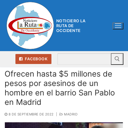
Ir
al
contenido
NOTICIERO LA
RUTA DE
OCCIDENTE
Bu
FACEBOOK
Ofrecen hasta $5 millones de
pesos por asesinos de un
hombre en el barrio San Pablo
en Madrid
8 DE SEPTIEMBRE DE 2022
|
MADRID