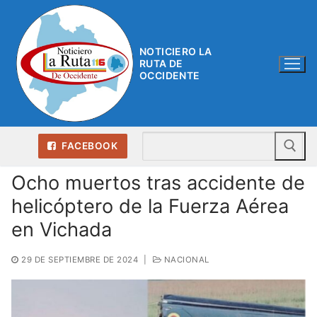
Ir
al
contenido
NOTICIERO LA
RUTA DE
OCCIDENTE
Bu
FACEBOOK
Ocho muertos tras accidente de
helicóptero de la Fuerza Aérea
en Vichada
29 DE SEPTIEMBRE DE 2024
|
NACIONAL