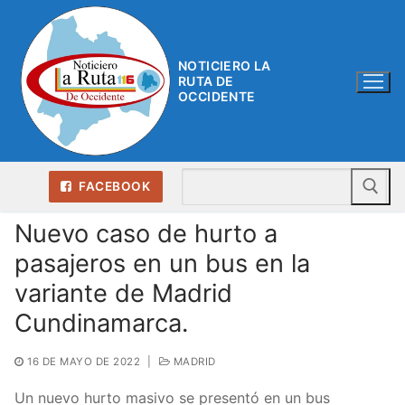
Ir
al
contenido
NOTICIERO LA
RUTA DE
OCCIDENTE
Bu
FACEBOOK
Nuevo caso de hurto a
pasajeros en un bus en la
variante de Madrid
Cundinamarca.
16 DE MAYO DE 2022
|
MADRID
Un nuevo hurto masivo se presentó en un bus