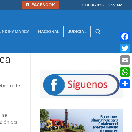
FACEBOOK
07/08/2026 - 5:59 AM
UNDINAMARCA
NACIONAL
JUDICIAL
Face
ica
Buscar:
Twitt
Emai
What
ebrero de
Comp
, se
ción del