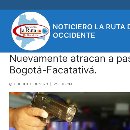
Ir
al
contenido
NOTICIERO LA RUTA 
OCCIDENTE
Nuevamente atracan a pas
Bogotá-Facatativá.
7 DE JULIO DE 2023
|
JUDICIAL