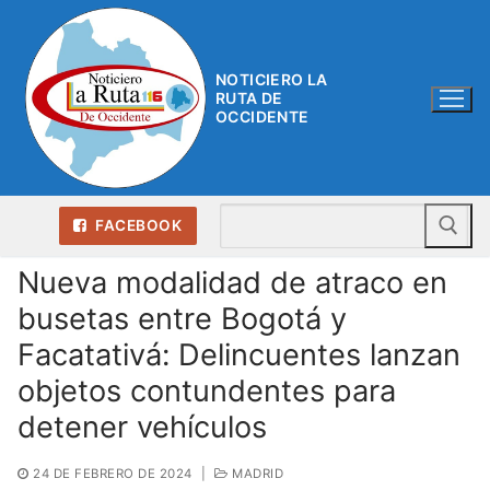
Ir
al
contenido
NOTICIERO LA
RUTA DE
OCCIDENTE
Bu
FACEBOOK
Nueva modalidad de atraco en
busetas entre Bogotá y
Facatativá: Delincuentes lanzan
objetos contundentes para
detener vehículos
24 DE FEBRERO DE 2024
|
MADRID