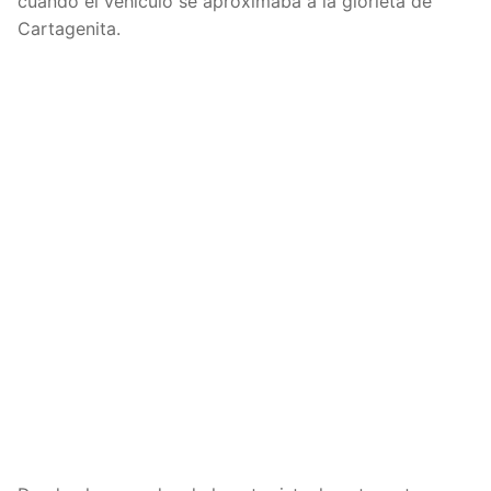
cuando el vehículo se aproximaba a la glorieta de
Cartagenita.