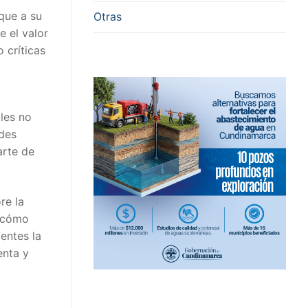
que a su
Otras
 el valor
 críticas
ales no
ades
arte de
re la
e cómo
entes la
enta y