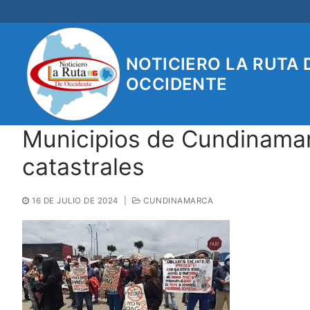
Ir
al
contenido
NOTICIERO LA RUTA 
OCCIDENTE
Municipios de Cundinamar
catastrales
16 DE JULIO DE 2024
|
CUNDINAMARCA