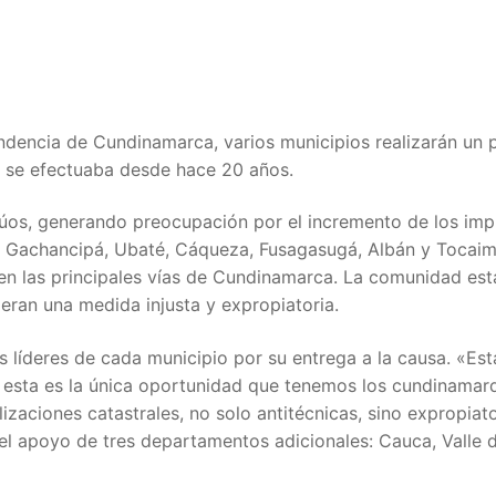
endencia de Cundinamarca, varios municipios realizarán un 
no se efectuaba desde hace 20 años.
lúos, generando preocupación por el incremento de los im
ta, Gachancipá, Ubaté, Cáqueza, Fusagasugá, Albán y Tocai
en las principales vías de Cundinamarca. La comunidad est
eran una medida injusta y expropiatoria.
os líderes de cada municipio por su entrega a la causa. «Es
e esta es la única oportunidad que tenemos los cundinamar
aciones catastrales, no solo antitécnicas, sino expropiato
el apoyo de tres departamentos adicionales: Cauca, Valle 