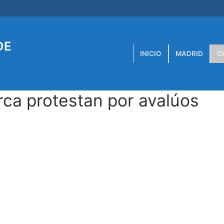
DE
INICIO
MADRID
C
ca protestan por avalúos