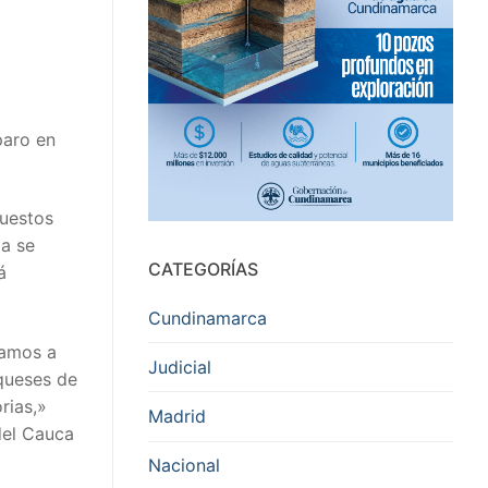
paro en
puestos
ma se
CATEGORÍAS
á
Cundinamarca
tamos a
Judicial
queses de
rias,»
Madrid
del Cauca
Nacional