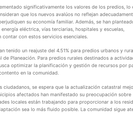
ementado significativamente los valores de los predios, lo 
sideran que los nuevos avalúos no reflejan adecuadamente
erjudiquen su economía familiar. Además, se han planteado
nergía eléctrica, vías terciarias, hospitales y escuelas,
 contar con estos servicios esenciales.
an tenido un reajuste del 4.51% para predios urbanos y rur
 de Planeación. Para predios rurales destinados a activid
sca optimizar la planificación y gestión de recursos por p
contento en la comunidad.
s ciudadanos, se espera que la actualización catastral mejo
municipios afectados han manifestado su preocupación sobr
des locales están trabajando para proporcionar a los resid
aptación sea lo más fluido posible. La comunidad sigue at