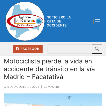
Ir
al
contenido
NOTICIERO LA
RUTA DE
OCCIDENTE
Bu
FACEBOOK
Motociclista pierde la vida en
accidente de tránsito en la vía
Madrid – Facatativá
4 DE AGOSTO DE 2023
|
MADRID