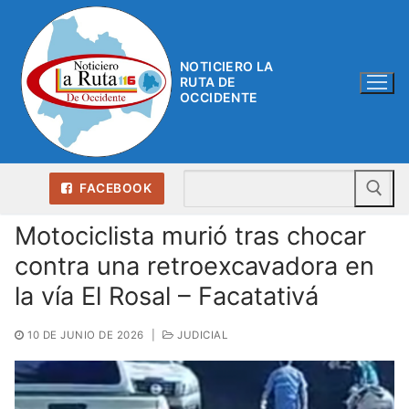
Ir
al
contenido
NOTICIERO LA
RUTA DE
OCCIDENTE
Bu
FACEBOOK
Motociclista murió tras chocar
contra una retroexcavadora en
la vía El Rosal – Facatativá
10 DE JUNIO DE 2026
|
JUDICIAL