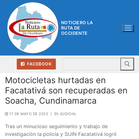
Ir
al
contenido
NOTICIERO LA
RUTA DE
OCCIDENTE
Bu
FACEBOOK
Motocicletas hurtadas en
Facatativá son recuperadas en
Soacha, Cundinamarca
17 DE MAYO DE 2022
|
JUDICIAL
Tras un minucioso seguimiento y trabajo de
investigación la policía y SIJIN Facatativá logró