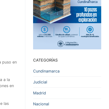
CATEGORÍAS
a puso en
Cundinamarca
a a la
Judicial
iones en
Madrid
e las
Nacional