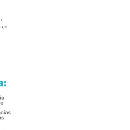
 el
s en