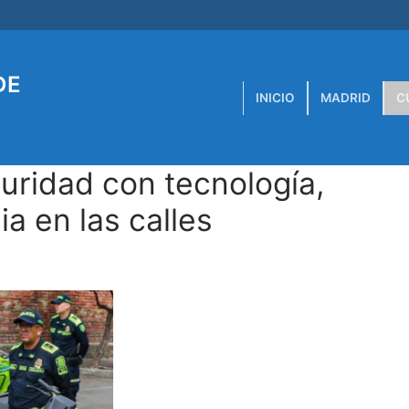
DE
INICIO
MADRID
C
uridad con tecnología,
a en las calles