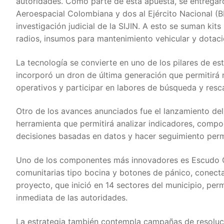
autoridades. Como parte de esta apuesta, se entregaron
Aeroespacial Colombiana y dos al Ejército Nacional (
investigación judicial de la SIJIN. A esto se suman kit
radios, insumos para mantenimiento vehicular y dotaci
La tecnología se convierte en uno de los pilares de e
incorporó un dron de última generación que permitirá r
operativos y participar en labores de búsqueda y resc
Otro de los avances anunciados fue el lanzamiento de
herramienta que permitirá analizar indicadores, compor
decisiones basadas en datos y hacer seguimiento perm
Uno de los componentes más innovadores es Escudo C
comunitarias tipo bocina y botones de pánico, conecta
proyecto, que inició en 14 sectores del municipio, permi
inmediata de las autoridades.
La estrategia también contempla campañas de resoluci