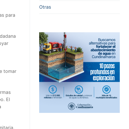
Otras
ías para
iudadana
oyar
de tomar
armas
o. El
a
itaria,