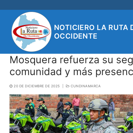
Ir
al
contenido
NOTICIERO LA RUTA 
OCCIDENTE
Mosquera refuerza su seg
comunidad y más presenci
20 DE DICIEMBRE DE 2025
|
CUNDINAMARCA