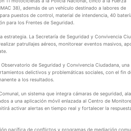
 11 motocicletas a la Policía Nacional, cinco a la Fuerza
BIMAC 38), además de un vehículo destinado a labores de
s para puestos de control, material de intendencia, 40 bater
ón para los Frentes de Seguridad.
sta estrategia. La Secretaría de Seguridad y Convivencia C
ealizar patrullajes aéreos, monitorear eventos masivos, ap
ate.
l Observatorio de Seguridad y Convivencia Ciudadana, una
tamientos delictivos y problemáticas sociales, con el fin 
anente a los resultados.
omunal, un sistema que integra cámaras de seguridad, al
dos a una aplicación móvil enlazada al Centro de Monitore
tirá activar alertas en tiempo real y fortalecer la respuest
ón pacífica de conflictos y programas de mediación comun