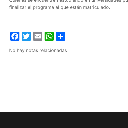
Quienes se encuentren estudiando en universidades pú
finalizar el programa al que están matriculado.
Facebook
Twitter
Email
WhatsApp
Compartir
No hay notas relacionadas