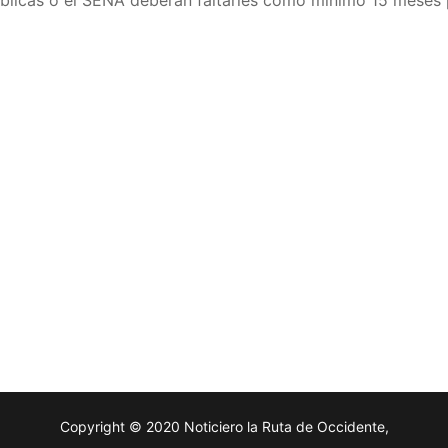
blicas o el SENA deberán faltarles como mínimo 15 meses 
Copyright © 2020 Noticiero la Ruta de Occidente,