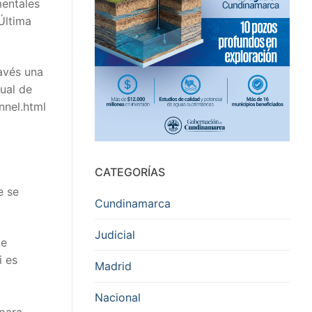
mentales
 Última
ravés una
tual de
nnel.html
CATEGORÍAS
e se
Cundinamarca
Judicial
ue
i es
Madrid
Nacional