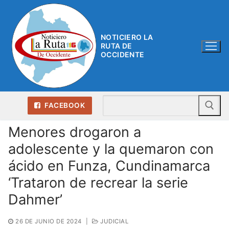
Ir
al
contenido
NOTICIERO LA
RUTA DE
OCCIDENTE
Bu
FACEBOOK
Menores drogaron a
adolescente y la quemaron con
ácido en Funza, Cundinamarca
‘Trataron de recrear la serie
Dahmer’
26 DE JUNIO DE 2024
|
JUDICIAL