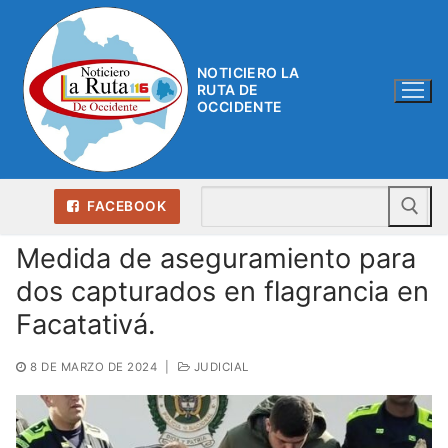
Ir
al
contenido
NOTICIERO LA
RUTA DE
OCCIDENTE
Bu
FACEBOOK
Medida de aseguramiento para
dos capturados en flagrancia en
Facatativá.
8 DE MARZO DE 2024
|
JUDICIAL