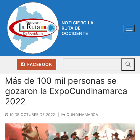
Ir
al
contenido
NOTICIERO LA
RUTA DE
OCCIDENTE
Bu
FACEBOOK
Más de 100 mil personas se
gozaron la ExpoCundinamarca
2022
19 DE OCTUBRE DE 2022
|
CUNDINAMARCA