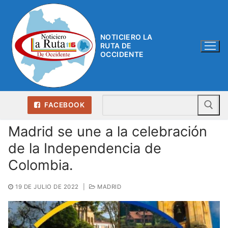
Ir
al
contenido
NOTICIERO LA
RUTA DE
OCCIDENTE
Bu
FACEBOOK
Madrid se une a la celebración
de la Independencia de
Colombia.
19 DE JULIO DE 2022
|
MADRID