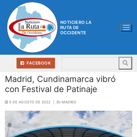
Ir
al
contenido
NOTICIERO LA
RUTA DE
OCCIDENTE
Bu
FACEBOOK
Madrid, Cundinamarca vibró
con Festival de Patinaje
5 DE AGOSTO DE 2022
|
MADRID