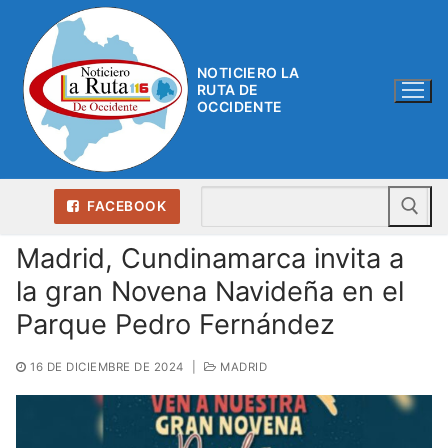
Ir
al
contenido
NOTICIERO LA
RUTA DE
OCCIDENTE
Bu
FACEBOOK
Madrid, Cundinamarca invita a
la gran Novena Navideña en el
Parque Pedro Fernández
16 DE DICIEMBRE DE 2024
|
MADRID