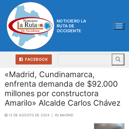
Ir
al
contenido
NOTICIERO LA
RUTA DE
OCCIDENTE
Bu
FACEBOOK
«Madrid, Cundinamarca,
enfrenta demanda de $92.000
millones por constructora
Amarilo» Alcalde Carlos Chávez
12 DE AGOSTO DE 2024
|
MADRID