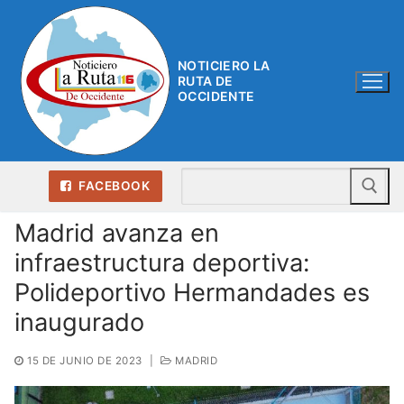
Ir
al
contenido
NOTICIERO LA
RUTA DE
OCCIDENTE
Bu
FACEBOOK
Madrid avanza en
infraestructura deportiva:
Polideportivo Hermandades es
inaugurado
15 DE JUNIO DE 2023
|
MADRID